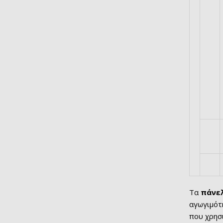
Τα
πάνελ
αγωγιμότ
που χρησι